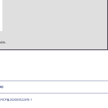
able.
ON》
沪ICP备2020035224号-1