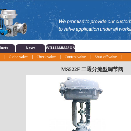
ducts
News
WILLIAMMASON
e
|
Globe valve
|
Check valve
|
Control valve
|
Shut-off valve
|
|
Regulating valve
|
Actuator
|
MS522F 三通分流型调节阀