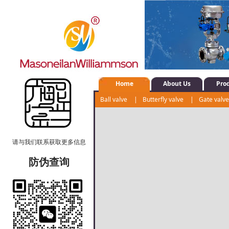
Home
About Us
Pro
Ball valve
|
Butterfly valve
|
Gate valv
Water system control valve
|
Positioner
请与我们联系获取更多信息
防伪查询