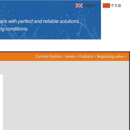
English
中文版
Current Position：
Home
>
Products
>
Regulating valve
>