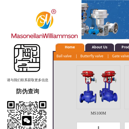
Home
About Us
Pro
Ball valve
|
Butterfly valve
|
Gate valv
Shut-off valve
|
Water system control val
请与我们联系获取更多信息
防伪查询
MS100M
MS100M