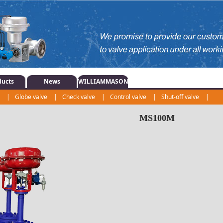
ducts
News
WILLIAMMASON
e
|
Globe valve
|
Check valve
|
Control valve
|
Shut-off valve
|
|
Regulating valve
|
Actuator
|
MS100M