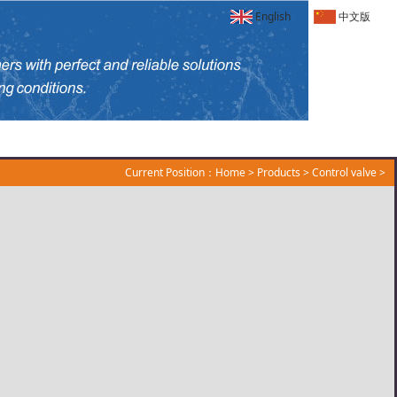
English
中文版
Current Position：
Home
>
Products
>
Control valve
>