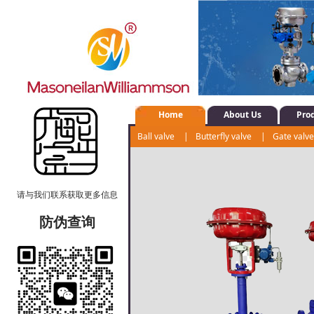
Home
About Us
Pro
Ball valve
|
Butterfly valve
|
Gate valv
Water system control valve
|
Positioner
请与我们联系获取更多信息
防伪查询