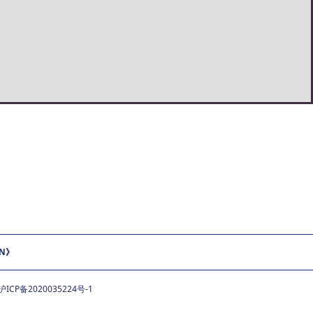
ON》
沪ICP备2020035224号-1