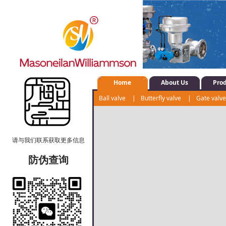
Home
About Us
Pro
Ball valve
|
Butterfly valve
|
Gate valv
Control valve
|
Shut-off valve
|
Water s
请与我们联系获取更多信息
防伪查询